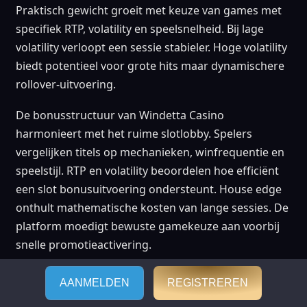
Praktisch gewicht groeit met keuze van games met
specifiek RTP, volatility en speelsnelheid. Bij lage
volatility verloopt een sessie stabieler. Hoge volatility
biedt potentieel voor grote hits maar dynamischere
rollover-uitvoering.
De bonusstructuur van Windetta Casino
harmonieert met het ruime slotlobby. Spelers
vergelijken titels op mechanieken, winfrequentie en
speelstijl. RTP en volatility beoordelen hoe efficiënt
een slot bonusuitvoering ondersteunt. House edge
onthult mathematische kosten van lange sessies. De
platform moedigt bewuste gamekeuze aan voorbij
snelle promotieactivering.
Voor betere oriëntatie volgt een overzicht van
AANMELDEN
REGISTREREN
kernparameters van de startaanbieding.