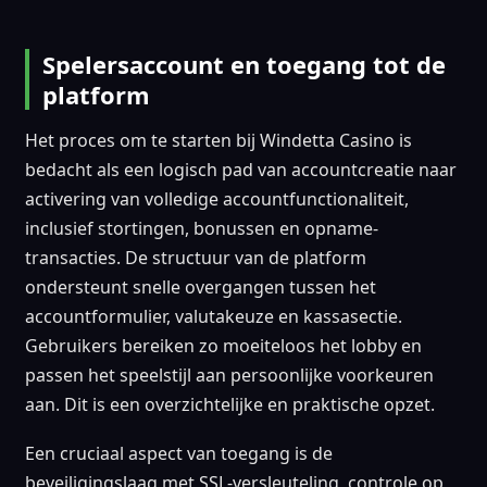
Spelersaccount en toegang tot de
platform
Het proces om te starten bij Windetta Casino is
bedacht als een logisch pad van accountcreatie naar
activering van volledige accountfunctionaliteit,
inclusief stortingen, bonussen en opname-
transacties. De structuur van de platform
ondersteunt snelle overgangen tussen het
accountformulier, valutakeuze en kassasectie.
Gebruikers bereiken zo moeiteloos het lobby en
passen het speelstijl aan persoonlijke voorkeuren
aan. Dit is een overzichtelijke en praktische opzet.
Een cruciaal aspect van toegang is de
beveiligingslaag met SSL-versleuteling, controle op